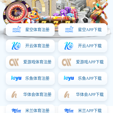
三、服务范围
我们提供包括实时比分、体育数据、赛事资讯等服务。具体
内容可能因运营策略进行相应调整。
四、用户行为规范
不得发布非法、敏感或有害内容
不得借助本平台从事任何形式的违法行为
不得利用技术手段破坏平台数据或干扰系统运行
五、知识产权
平台所有文字、图像、数据、设计等内容均属平台或合作方
合法所有，未经授权禁止任何形式的转载或使用。
六、服务终止
若用户违反平台规定或存在不当行为，lejing乐竞平台有权
中止其服务，恕不另行通知。
七、法律责任与适用