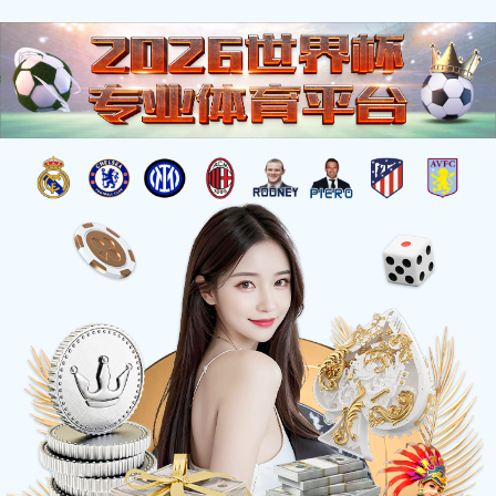
注册入口
用户协议
最近更新：2025年7月
一、协议说明
在您访问、注册或使用lejing乐竞平台所提供的任何服务
前，请仔细阅读本《用户协议》。使用平台即视为同意全部
条款。
二、用户注册与信息
用户需确保所提交的注册资料真实、准确。若发现信息虚假
或存在风险，lejing乐竞平台有权暂停或终止其账户。