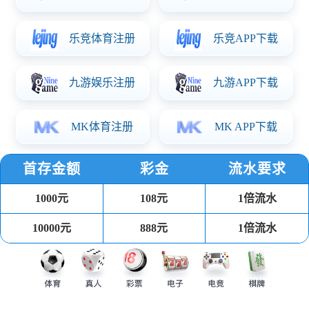
英格兰中场大将德克兰·赖斯近日在社交媒体上分享了
一张度假照，没想到照片中他被晒得通红的肤色迅速
引发热议。球迷们调侃他“烤熟了”，而赖斯本人随后
透露，妈妈看到照片后第一反应不是点赞，而是一通
劈头盖脸的批评，原因居然是担心他晒伤后影响比赛
状态。这位阿森纳铁腰的“红牌”式肤色，成了这个休
赛期最有趣的足球圈话题。